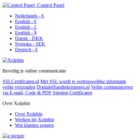
Control Panel
Nederlands - €
English - €
English - £
English - $
Dansk - DKK
Svenska - SEK
Deutsch - €
Beveilig je online communicatie
SSL
Certificaten.nl
Met SSL wordt je vertrouwelijke informatie
veilig verzonden
Digitale
Handtekeningen.nl
Veilig communiceren
via E-mail, Code & PDF Signing Certificaten
Over Xolphin
Over Xolphin
Werken bij Xolphin
Wat klanten zeggen