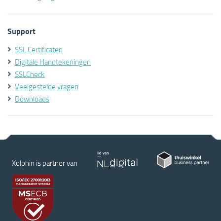
Support
SSL Certificaten
Digitale Handtekeningen
SSLCheck
Veelgestelde vragen
Downloads
Xolphin is partner van